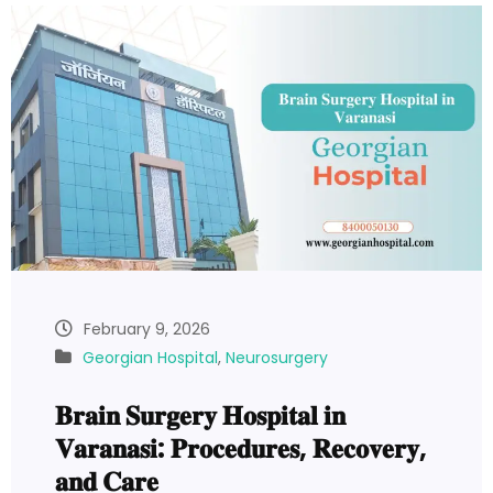
February 9, 2026
Georgian Hospital
,
Neurosurgery
𝐁𝐫𝐚𝐢𝐧 𝐒𝐮𝐫𝐠𝐞𝐫𝐲 𝐇𝐨𝐬𝐩𝐢𝐭𝐚𝐥 𝐢𝐧
𝐕𝐚𝐫𝐚𝐧𝐚𝐬𝐢: 𝐏𝐫𝐨𝐜𝐞𝐝𝐮𝐫𝐞𝐬, 𝐑𝐞𝐜𝐨𝐯𝐞𝐫𝐲,
𝐚𝐧𝐝 𝐂𝐚𝐫𝐞