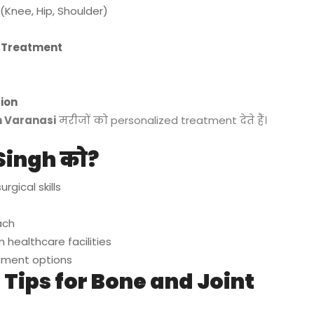
(Knee, Hip, Shoulder)
n Treatment
ion
n Varanasi
मरीजों को personalized treatment देते हैं।
t Singh को?
gical skills
ach
 healthcare facilities
tment options
 Tips for Bone and Joint