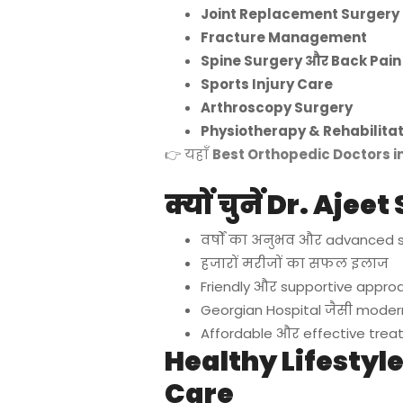
Joint Replacement Surgery
Fracture Management
Spine Surgery और Back Pai
Sports Injury Care
Arthroscopy Surgery
Physiotherapy & Rehabilitat
👉 यहाँ
Best Orthopedic Doctors i
क्यों चुनें Dr. Ajee
वर्षों का अनुभव और advanced sur
हजारों मरीजों का सफल इलाज
Friendly और supportive appro
Georgian Hospital जैसी modern
Affordable और effective trea
Healthy Lifestyle
Care